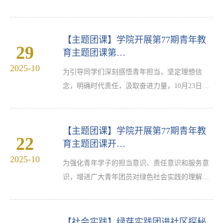
体培训学员参加。姚瑶从陈望道翻译《共产党宣
动。本次活动旨在通过沉浸式实践学习，引导青
言》的信仰故事…
年学生传承红色基因与科学精神，在感悟历史与
探索科学中坚定理想信念、激发学习动力。学院
【主题团课】学院开展第77期青年教
29
党委书记谢晓萍、副书记姚瑶、副院长蔡亚君参
育主题团课第…
加本次实践团课。在中国地质大学校史馆，同学
2025-10
为引导同学们深刻感悟青年担当，坚定理想信
们沿着时间的脉络，开启了一场跨越时空的校史
念，明确时代责任，汲取奋进力量，10月23日，
探索之旅。从老一辈地质工作者的坚守奉献到新
学院组织开展了题为“从青年毛泽东的奋斗故事，
一代青年学子的砥砺前行…
谈当代青年的使命与担当”的团课培训。团课由学
院团委书记毛成兴讲授，全体团课培训班学员参
【主题团课】学院开展第77期青年教
22
加。课上，毛成兴与学生一起回顾了青年毛泽东
育主题团课开…
的奋斗历程：从“男儿立志出乡关，学不成名誓不
2025-10
为强化青年学子的担当意识、责任意识和服务意
还”的远大志向，到湖南一师刻苦求学、锤炼身心
识，增进广大青年团员对绿色社会实践的理解，
的执着；从主编《湘江评论》发出“民众大联合”
10月16日下午学院于崇礼楼T-102教室开展了第77
的呐喊，到深…
期青年教育主题团课开班仪式暨团课第一讲。学
院党委书记谢晓萍做“不负青春年华 担当环保使
【社会实践】绿芽实践团进社区探秘