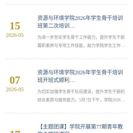
大学资源与环境学院团委学生会章程》相关要
求，学院决定公开选拔资源与环境学院新一届团
资源与环境学院2026年学生骨干培训
15
委学生会主要学生干部。现将有关事项具体通知
班第二次培训…
如下。一、把握职能定位资源与环境学院团委学
2026-05
为进一步夯实学生骨干工作能力，提升学生干部
生会在学院党委的领导、学院团委的具体指导
履职素养与专项工作技能，助力学院学生工作高
下，服务于全体学生；学生会干部应充当学院与
质量开展，5月14日，资源与环境学院2026年学生
全体学生之间沟通的桥梁与…
骨干培训班开展第二次专题培训，全体参训学生
骨干参与本次学习。张万里老师作心理健康教育
资源与环境学院2026年学生骨干培训
07
专题授课，结合常见校园心理问题案例，讲解了
班开班式顺利…
心理排查、情绪疏导及谈心沟通方法，明确学生
2026-05
为切实加强学生骨干队伍建设，提升学生干部的
心理信息员的岗位职责与工作重点，强调学生骨
综合素质与服务能力，5月7日下午，学院2026年
干要主动关注同学心理动态，筑牢校园心理安全
学生骨干培训班开班式在03-118教室举行。学院
防线。辅导员孟俊围…
党委书记郭俊、副书记姚瑶出席活动，学院团委
书记、社团指导教师、团委学生会、绿色环保协
【主题团课】学院开展第77期青年教