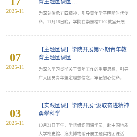
17
会等学生骨干劳动与教育协200余人参加。郭俊以
育主题团课团…
“做对的事，把事做对”为题为全体学员授课，他
2025-11
为深刻传承五四精神，引导青年学子明晰时代使
结合驻村工作经历，深入浅出地阐释了“方向”与
命，11月16日晚，学院在崇志楼T102教室开展了
“方法”在工作中的重要性。他指出，“做对的事”
以“跨越百年的青春对话：从五四先驱到新时代青
是价值判断…
年的使命担当”为主题的团课。2025级辅导员孟俊
担任主讲。孟俊以“跨越百年的青春对话”为主线
【主题团课】学院开展第77期青年教
07
展开讲授，他回溯了五四运动的历史背景，讲述
育主题团课团…
了五四先驱们在民族危亡之际，以“铁肩担道义”
2025-11
为深入学习贯彻关于青年工作的重要思想，引导
的赤诚打破封建桎梏、唤醒民族意识的英雄事
广大团员青年坚定理想信念，牢记初心使命，激
迹，深刻阐释了“爱国、进步、民主、科学”五四
发奋进新征程、建功新时代的青春力量，11月6日
精神的核心内…
学院在崇志楼T102教室开展以“重温使命，再谈信
仰，争做新时代好青年好团员”为主题的第77期第
【实践团课】学院开展“汲取奋进精神
03
三讲团课。本次团课由学院党委副书记姚瑶主
勇攀科学…
讲，第十九届“挑战杯”中国大学生课外学术科技
2025-11
10月31日下午，学院组织团课学员，赴中国地质
竞赛主体赛一等奖获得者李皓辰做交流分享，全
大学校史馆、逸夫博物馆开展主题实践团课活