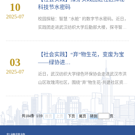
10
命”专题讲座，会议由团委书记毛成兴主持，2025
科技节水密码
级新生、学生干部代表300余人参加。谢晓萍从
2025-07
校园探秘：智慧 “水舱” 的数字节水密码。近日，
“我是谁、我的使命是什么、身边的朋辈榜样、我
实践团走进武汉纺织大学后勤部大楼，探寻智能
该怎么做”四个方面讲述了青年学生的使命担当，
节水管控平台，揭秘校园节水科技，了解这座藏
并以学院师生…
在校园里的节水“水舱”。踏入智慧节水管控中
心，一面数据大屏映入眼帘，上面跳动着数字与
【社会实践】“弃”物生花，变废为宝
03
实时更新的图表呈现着全校的用水动态。点击鼠
——绿协进…
标，便能调取任意区域、建筑、水表终端的用水
2025-07
近日，武汉纺织大学绿色环保协会走进武汉市洪
数据，从DMA分区监测到单栋楼宇用水分析，节
山区玫瑰湾社区，围绕“弃”物生花-共建社区资源
水管理的每一个环节都在“云端”精准呈现。“平台
循环生态花园主题开展环保实践调研活动，实践
依托39套智能…
聚焦变废为宝，资源循环理念在实践活动中中潜
移默化地强化居民的垃圾分类意识，为社区环保
共184条 1/19
治理打下基础。问卷摸底垃圾分类，数据助力环
首页
上页
下页
尾页
页
保施策。清晨，团队成员来到玫瑰湾社区，围绕
厨余垃圾展开专项问卷调查。问卷聚焦居民对厨