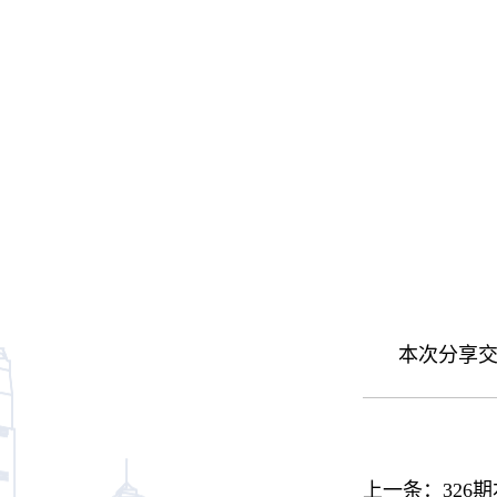
本次分享
上一条：
32