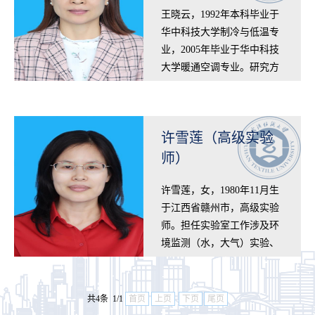
王晓云，1992年本科毕业于
华中科技大学制冷与低温专
业，2005年毕业于华中科技
大学暖通空调专业。研究方
向：空气在横圆管外自然对
流现象、实验室建设与管
理，发表论文数篇…
许雪莲（高级实验
师）
​许雪莲，女，1980年11月生
于江西省赣州市，高级实验
师。担任实验室工作涉及环
境监测（水，大气）实验、
工程测量实验，给排水等。
主要研究方向为光催化降解
水中污染物。…
共4条 1/1
首页
上页
下页
尾页