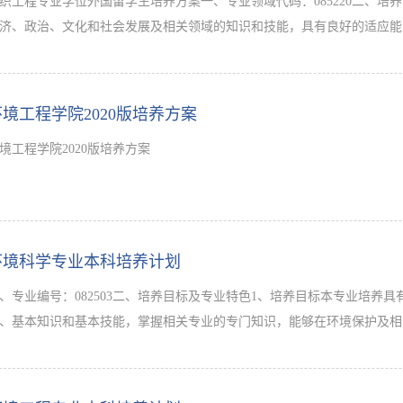
织工程专业学位外国留学生培养方案一、专业领域代码：085220二、
济、政治、文化和社会发展及相关领域的知识和技能，具有良好的适应能
。具体目标为：1.了解中国的基本国情，遵守中国的法律法规，尊重中
学术道..…
环境工程学院2020版培养方案
境工程学院2020版培养方案
环境科学专业本科培养计划
、专业编号：082503二、培养目标及专业特色1、培养目标本专业培
、基本知识和基本技能，掌握相关专业的专门知识，能够在环境保护及相
专门人才。2、基本要求本专业学生主要学习环境科学的基本理论和基本
境问题..…