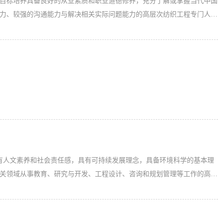
培养目标培养具备良好的从业素质和职业道德修养，充分了解或掌握当代中国
力、较强的沟通能力与解决相关实际问题能力的高层次纺织工程专门人
国的社会公德和风俗习惯；具有高尚的职业道德和积极进取精神，具有良好
养具有人文素养和社会责任感，具有可持续发展理念，具备环境科学的基本理
关领域从事教育、研究与开发、工程设计、咨询和规划管理等工作的高素
知识，接受环境科学专业技能的基本训练，培养系统地识别、分析与解决