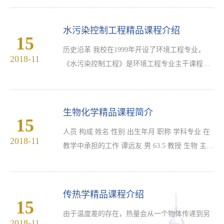
度一流本科专业建设“双万计划”建设点名单。我
院“环境工程”专业今年获批，标志着我院一流本
水污染控制工程精品课程介绍
15
科专业建设取得了重要进展。学院将以国家级一
历史沿革 我校在1999年开设了环境工程专业，
流本科专业建设点建设为契机，继续加强和发挥
2018-11
《水污染控制工程》是环境工程专业主干课程之
建设点在专业管理规范、专业改革成效、师资队
一。
伍建设、人才培养质量等方面的建设与示范引领
作用，助力学.…
生物化学精品课程简介
15
人员 构成 姓名 性别 出生年月 职称 学科专业 在
2018-11
教学中承担的工作 谭远友 男 63.5 教授 生物 主讲
王布匀 男 77.9 讲师 生物 主讲 周建刚 男 78.11
助教 发育生物学 辅讲 刘传凤 女 75.12 讲师 微生
物 辅讲 陈祖玉 男...
传热学精品课程介绍
15
由于温度差的存在，热量会从一个物体传递到另
2018-11